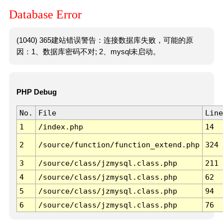
Database Error
(1040) 365建站错误警告：连接数据库失败，可能的原
因：1、数据库密码不对; 2、mysql未启动。
PHP Debug
No.
File
Line
1
/index.php
14
2
/source/function/function_extend.php
324
3
/source/class/jzmysql.class.php
211
4
/source/class/jzmysql.class.php
62
5
/source/class/jzmysql.class.php
94
6
/source/class/jzmysql.class.php
76