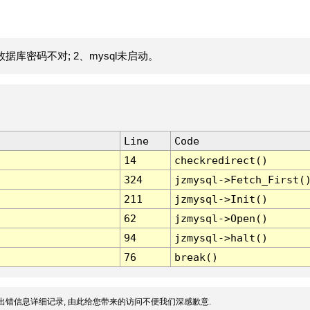
据库密码不对; 2、mysql未启动。
Line
Code
14
checkredirect()
324
jzmysql->Fetch_First(
211
jzmysql->Init()
62
jzmysql->Open()
94
jzmysql->halt()
76
break()
出错信息详细记录, 由此给您带来的访问不便我们深感歉意.