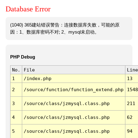
Database Error
(1040) 365建站错误警告：连接数据库失败，可能的原
因：1、数据库密码不对; 2、mysql未启动。
PHP Debug
No.
File
Line
1
/index.php
13
2
/source/function/function_extend.php
1548
3
/source/class/jzmysql.class.php
211
4
/source/class/jzmysql.class.php
62
5
/source/class/jzmysql.class.php
94