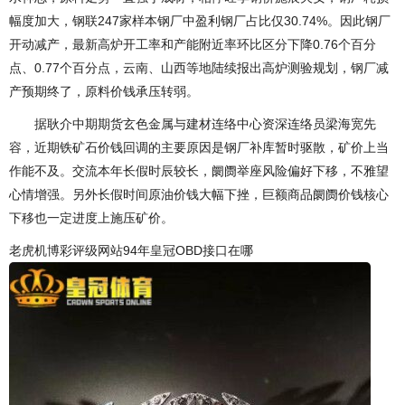
幅度加大，钢联247家样本钢厂中盈利钢厂占比仅30.74%。因此钢厂
开动减产，最新高炉开工率和产能附近率环比区分下降0.76个百分
点、0.77个百分点，云南、山西等地陆续报出高炉测验规划，钢厂减
产预期终了，原料价钱承压转弱。
据耿介中期期货玄色金属与建材连络中心资深连络员梁海宽先
容，近期铁矿石价钱回调的主要原因是钢厂补库暂时驱散，矿价上当
作能不及。交流本年长假时辰较长，阛阓举座风险偏好下移，不雅望
心情增强。另外长假时间原油价钱大幅下挫，巨额商品阛阓价钱核心
下移也一定进度上施压矿价。
老虎机博彩评级网站94年皇冠OBD接口在哪