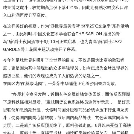
吨亚博龙虎斗，较前期高点仅下落4.21%，因此期价贴水幅度和口岸
入口利润再度升至高位。
在这样美好的初夏，作为“游世界最美海湾 悦享25℃文旅季”系列活动
之一，由比利时-中国文化艺术学会联合THE SABLON 推出的青
岛“醉”爵士夜间酒市于6月10日正式启幕，也为青岛“醉”爵士JAZZ
GARDEN爵士花园主题活动拉开了序幕。
今年的足球世界杯吸引了全世界的目光，不仅是因为比赛的激烈程
度，更是因为其中涌现出的众多年轻球员，如今已成为全球足球界的
超级巨星，他们的表现也成为了人们热议的话题之一。
在园区内的“莫奈花园”，一朵朵中华睡莲正迎着骄阳奋力绽放。
“多厚利空身分发酵，近期玄色金属价钱集体回落，而负反应预期
下原料跌幅相对显着。”宝城期货玄色系连络员涂伟华示意，一是好意
思联储加息预期升温，长假时间国外巨额商品价钱承压下行亚博龙虎
斗，使得国内阛阓心情转弱，节后国内商品补跌，玄色金属雷同承压
走弱。二是减产负反应预期终了，原料价钱走低。8月以来受益于高铁
水神志，原料走势一直强于成材，相悖旺季钢价施展欠安，钢厂耗损