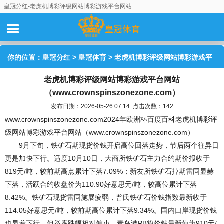
皇冠分红-老虎机博彩评级网站博彩游戏平台网站
（www.crownspinszonezone.com）
你的位置：
皇冠分红
>
皇冠体育
> 老虎机博彩评级网站博彩游戏平
老虎机博彩评级网站博彩游戏平台网站
台网站（www.crownspinszonezone.com）
（www.crownspinszonezone.com）
发布日期：2026-05-26 07:14 点击次数：142
www.crownspinszonezone.com2024年欧洲杯百度百科老虎机博彩评
级网站博彩游戏平台网站（www.crownspinszonezone.com）
9月下旬，铁矿石期现货价钱开启高位回落走势，节后两个往异日
更是加快下行。适度10月10日，大商所铁矿石主力合约期价报收于
819元/吨，较前期高点累计下落7.09%；新友所铁矿石掉期雷同显赫
下落，活跃合约收盘价为110.90好意思元/吨，较高位累计下落
8.42%。铁矿石现货雷同施展疲弱，普氏铁矿石价钱指数最新收于
114.05好意思元/吨，较前期高位累计下落9.34%。国内口岸现货价钱
也显着下行，但举座跌幅相对偏小，青岛港PB粉价钱最新值为910元/