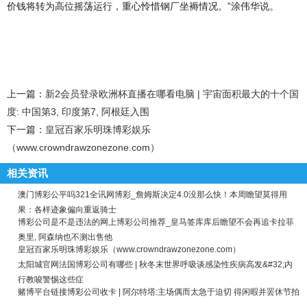
价钱将转为高位摇荡运行，重心怜惜钢厂坐褥情况。”涂伟华说。
上一篇：
新2会员登录欧洲杯直播在哪看电脑 | 宇宙面积最大的十个国
度: 中国第3, 印度第7, 阿根廷入围
下一篇：
皇冠百家乐明珠博彩娱乐
（www.crowndrawzonezone.com）
相关资讯
澳门博彩公平吗321全讯网博彩_詹姆斯决定4.0没那么快！本周瞻望莫得用
果：各样迹象偏向重返骑士
博彩公司是不是违法的网上博彩公司推荐_皇马签库库后瞻望不会再追卡拉菲
奥里, 阿森纳也不测出售他
皇冠百家乐明珠博彩娱乐（www.crowndrawzonezone.com）
太阳城官网法国博彩公司有哪些 | 秋冬末世界呼吸谈感染性疾病高发&#32;内
行教唆警惕这些症
赌博平台链接博彩公司收卡 | 阿尔特塔:主场偶而太急于迫切 得闲暇并罢休节拍