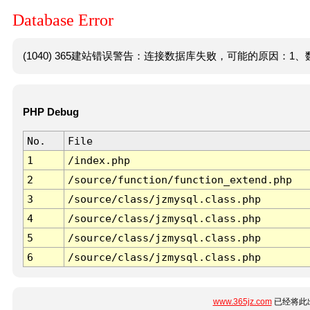
Database Error
(1040) 365建站错误警告：连接数据库失败，可能的原因：1、数
PHP Debug
No.
File
1
/index.php
2
/source/function/function_extend.php
3
/source/class/jzmysql.class.php
4
/source/class/jzmysql.class.php
5
/source/class/jzmysql.class.php
6
/source/class/jzmysql.class.php
www.365jz.com
已经将此