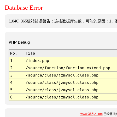
Database Error
(1040) 365建站错误警告：连接数据库失败，可能的原因：1、数
PHP Debug
No.
File
1
/index.php
2
/source/function/function_extend.php
3
/source/class/jzmysql.class.php
4
/source/class/jzmysql.class.php
5
/source/class/jzmysql.class.php
6
/source/class/jzmysql.class.php
www.365jz.com
已经将此