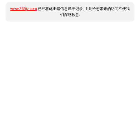
www.365jz.com
已经将此出错信息详细记录, 由此给您带来的访问不便我
们深感歉意.