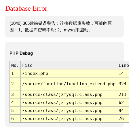
Database Error
(1040) 365建站错误警告：连接数据库失败，可能的原
因：1、数据库密码不对; 2、mysql未启动。
PHP Debug
No.
File
Line
1
/index.php
14
2
/source/function/function_extend.php
324
3
/source/class/jzmysql.class.php
211
4
/source/class/jzmysql.class.php
62
5
/source/class/jzmysql.class.php
94
6
/source/class/jzmysql.class.php
76