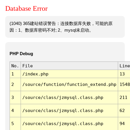
Database Error
(1040) 365建站错误警告：连接数据库失败，可能的原
因：1、数据库密码不对; 2、mysql未启动。
PHP Debug
No.
File
Line
1
/index.php
13
2
/source/function/function_extend.php
1548
3
/source/class/jzmysql.class.php
211
4
/source/class/jzmysql.class.php
62
5
/source/class/jzmysql.class.php
94