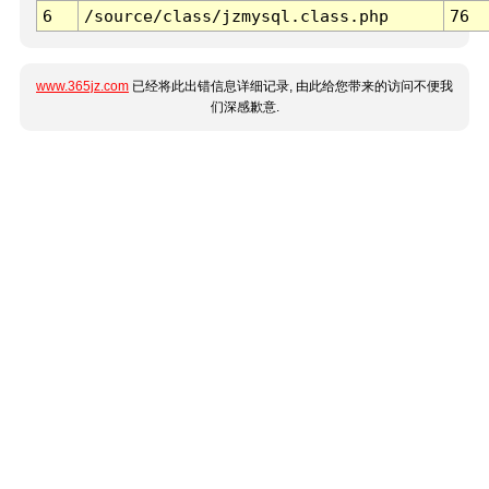
6
/source/class/jzmysql.class.php
76
www.365jz.com
已经将此出错信息详细记录, 由此给您带来的访问不便我
们深感歉意.