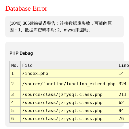
Database Error
(1040) 365建站错误警告：连接数据库失败，可能的原
因：1、数据库密码不对; 2、mysql未启动。
PHP Debug
No.
File
Line
1
/index.php
14
2
/source/function/function_extend.php
324
3
/source/class/jzmysql.class.php
211
4
/source/class/jzmysql.class.php
62
5
/source/class/jzmysql.class.php
94
6
/source/class/jzmysql.class.php
76