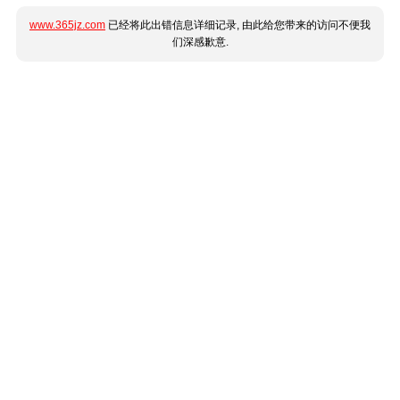
www.365jz.com
已经将此出错信息详细记录, 由此给您带来的访问不便我
们深感歉意.