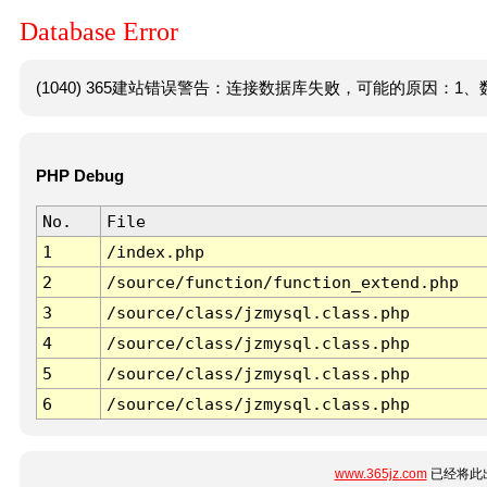
Database Error
(1040) 365建站错误警告：连接数据库失败，可能的原因：1、数
PHP Debug
No.
File
1
/index.php
2
/source/function/function_extend.php
3
/source/class/jzmysql.class.php
4
/source/class/jzmysql.class.php
5
/source/class/jzmysql.class.php
6
/source/class/jzmysql.class.php
www.365jz.com
已经将此