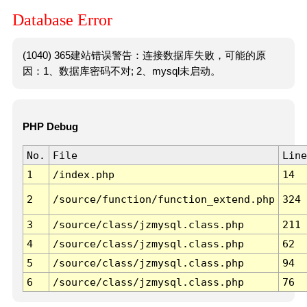
Database Error
(1040) 365建站错误警告：连接数据库失败，可能的原
因：1、数据库密码不对; 2、mysql未启动。
PHP Debug
No.
File
Line
1
/index.php
14
2
/source/function/function_extend.php
324
3
/source/class/jzmysql.class.php
211
4
/source/class/jzmysql.class.php
62
5
/source/class/jzmysql.class.php
94
6
/source/class/jzmysql.class.php
76