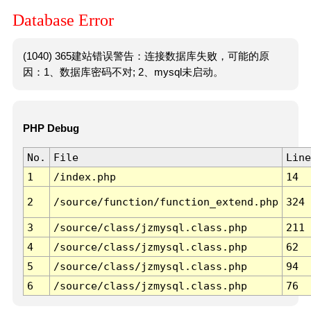
Database Error
(1040) 365建站错误警告：连接数据库失败，可能的原
因：1、数据库密码不对; 2、mysql未启动。
PHP Debug
No.
File
Line
1
/index.php
14
2
/source/function/function_extend.php
324
3
/source/class/jzmysql.class.php
211
4
/source/class/jzmysql.class.php
62
5
/source/class/jzmysql.class.php
94
6
/source/class/jzmysql.class.php
76